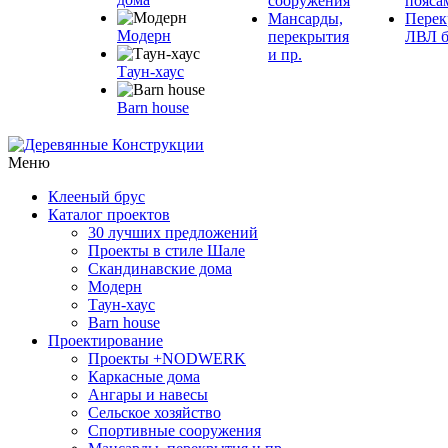
сооружения
пояса
Мансарды,
Перек
Модерн
перекрытия
ЛВЛ б
и пр.
Таун-хаус
Barn house
Меню
Клееный брус
Каталог проектов
30 лучших предложений
Проекты в стиле Шале
Скандинавские дома
Модерн
Таун-хаус
Barn house
Проектирование
Проекты +NODWERK
Каркасные дома
Ангары и навесы
Сельское хозяйство
Спортивные сооружения