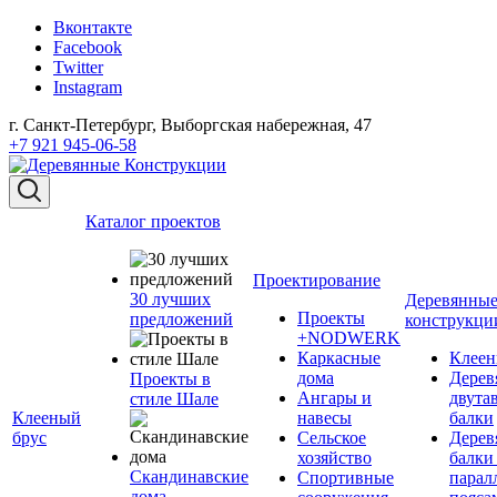
Вконтакте
Facebook
Twitter
Instagram
г. Санкт-Петербург, Выборгская набережная, 47
+7 921 945-06-58
Каталог проектов
Проектирование
30 лучших
Деревянны
Проекты
предложений
конструкци
+NODWERK
Каркасные
Клеен
дома
Дерев
Проекты в
Ангары и
двута
стиле Шале
Клееный
навесы
балки
брус
Сельское
Дерев
хозяйство
балки
Скандинавские
Спортивные
парал
дома