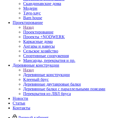
Скандинавские дома
Модерн
Таун-хаус
Barn house
Проектирование
Назад
Проектирование
Проекты +NODWERK
Каркасные дома
Ангары и навесы
Сельское хозяйство
Спортивные сооружения
Мансарды, перекрытия и пр.
Деревянные конструкции
Назад
Деревянные конструкции
Клееный брус
Деревянные двутавровые балки
Деревянные балки с параллельными поясами
Перекрытия из ЛВЛ бруса
Новости
Статьи
Контакты
Личный кабинет