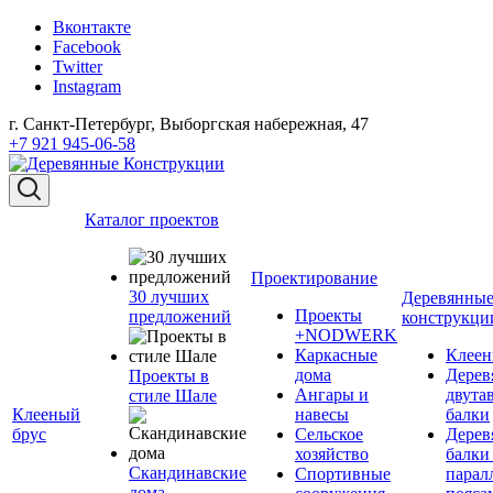
Вконтакте
Facebook
Twitter
Instagram
г. Санкт-Петербург, Выборгская набережная, 47
+7 921 945-06-58
Каталог проектов
Проектирование
30 лучших
Деревянны
Проекты
предложений
конструкци
+NODWERK
Каркасные
Клеен
дома
Дерев
Проекты в
Ангары и
двута
стиле Шале
Клееный
навесы
балки
брус
Сельское
Дерев
хозяйство
балки
Скандинавские
Спортивные
парал
дома