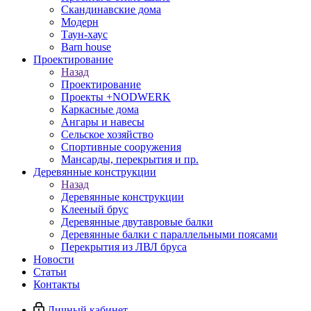
Скандинавские дома
Модерн
Таун-хаус
Barn house
Проектирование
Назад
Проектирование
Проекты +NODWERK
Каркасные дома
Ангары и навесы
Сельское хозяйство
Спортивные сооружения
Мансарды, перекрытия и пр.
Деревянные конструкции
Назад
Деревянные конструкции
Клееный брус
Деревянные двутавровые балки
Деревянные балки с параллельными поясами
Перекрытия из ЛВЛ бруса
Новости
Статьи
Контакты
Личный кабинет