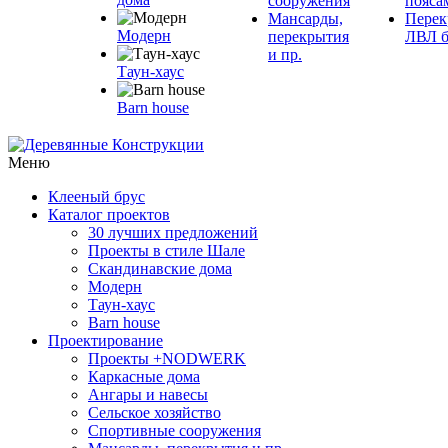
сооружения
пояса
Мансарды,
Перек
Модерн
перекрытия
ЛВЛ б
и пр.
Таун-хаус
Barn house
Меню
Клееный брус
Каталог проектов
30 лучших предложений
Проекты в стиле Шале
Скандинавские дома
Модерн
Таун-хаус
Barn house
Проектирование
Проекты +NODWERK
Каркасные дома
Ангары и навесы
Сельское хозяйство
Спортивные сооружения