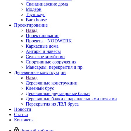
Скандинавские дома
Модерн
Таун-хаус
Barn house
Проектирование
Назад
Проектирование
Проекты +NODWERK
Каркасные дома
Ангары и навесы
Сельское хозяйство
Спортивные сооружения
Мансарды, перекрытия и пр.
Деревянные конструкции
Назад
Деревянные конструкции
Клееный брус
Деревянные двутавровые балки
Деревянные балки с параллельными поясами
Перекрытия из ЛВЛ бруса
Новости
Статьи
Контакты
Личный кабинет