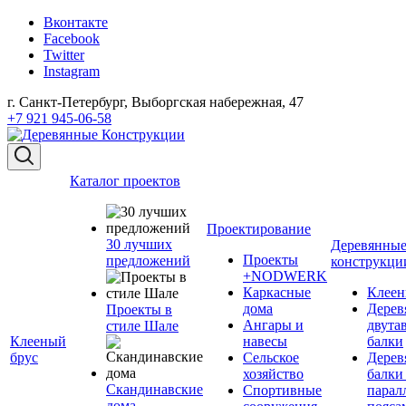
Вконтакте
Facebook
Twitter
Instagram
г. Санкт-Петербург, Выборгская набережная, 47
+7 921 945-06-58
Каталог проектов
Проектирование
30 лучших
Деревянны
Проекты
предложений
конструкци
+NODWERK
Каркасные
Клеен
дома
Дерев
Проекты в
Ангары и
двута
стиле Шале
Клееный
навесы
балки
брус
Сельское
Дерев
хозяйство
балки
Скандинавские
Спортивные
парал
дома