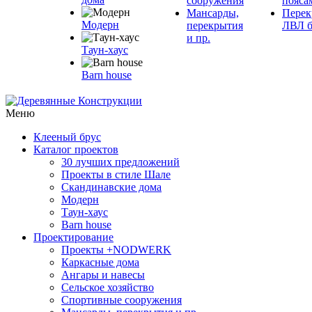
сооружения
пояса
Мансарды,
Перек
Модерн
перекрытия
ЛВЛ б
и пр.
Таун-хаус
Barn house
Меню
Клееный брус
Каталог проектов
30 лучших предложений
Проекты в стиле Шале
Скандинавские дома
Модерн
Таун-хаус
Barn house
Проектирование
Проекты +NODWERK
Каркасные дома
Ангары и навесы
Сельское хозяйство
Спортивные сооружения