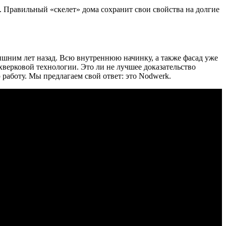
 Правильный «скелет» дома сохранит свои свойства на долгие
ишним лет назад. Всю внутреннюю начинку, а также фасад уже
хверковой технологии. Это ли не лучшее доказательство
работу. Мы предлагаем свой ответ: это Nodwerk.