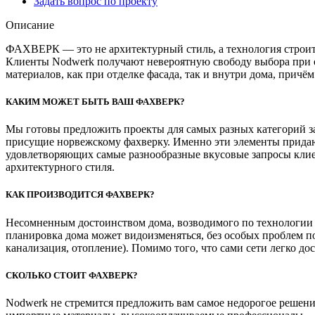
Задать вопрос по проекту
Описание
ФАХВЕРК — это не архитектурный стиль, а технология строит
Клиенты Nodwerk получают невероятную свободу выбора при 
материалов, как при отделке фасада, так и внутри дома, причё
КАКИМ МОЖЕТ БЫТЬ ВАШ ФАХВЕРК?
Мы готовы предложить проекты для самых разных категорий з
присущие норвежскому фахверку. Именно эти элементы придаю
удовлетворяющих самые разнообразные вкусовые запросы клие
архитектурного стиля.
КАК ПРОИЗВОДИТСЯ ФАХВЕРК?
Несомненным достоинством дома, возводимого по технологии No
планировка дома может видоизменяться, без особых проблем по
канализация, отопление). Помимо того, что сами сети легко д
СКОЛЬКО СТОИТ ФАХВЕРК?
Nodwerk не стремится предложить вам самое недорогое решен