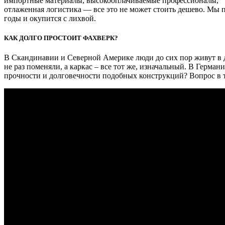
импортные материалы, высокооплачиваемые профессионалы,
отлаженная логистика — все это не может стоить дешево. Мы 
годы и окупится с лихвой.
КАК ДОЛГО ПРОСТОИТ ФАХВЕРК?
В Скандинавии и Северной Америке люди до сих пор живут в д
не раз поменяли, а каркас – все тот же, изначальный. В Герма
прочности и долговечности подобных конструкций? Вопрос в то