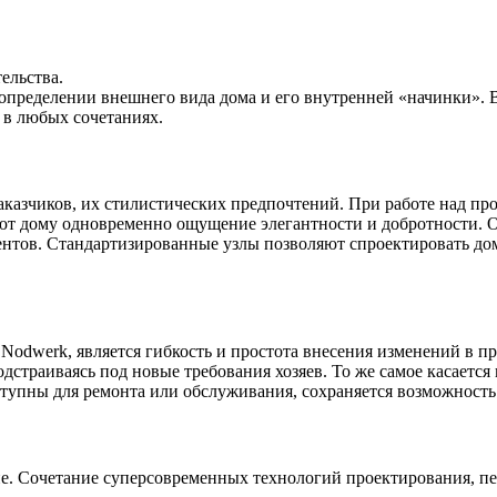
ельства.
определении внешнего вида дома и его внутренней «начинки».
м в любых сочетаниях.
аказчиков, их стилистических предпочтений. При работе над п
т дому одновременно ощущение элегантности и добротности. О
нтов. Стандартизированные узлы позволяют спроектировать дом
dwerk, является гибкость и простота внесения изменений в прое
дстраиваясь под новые требования хозяев. То же самое касаетс
оступны для ремонта или обслуживания, сохраняется возможност
ие. Сочетание суперсовременных технологий проектирования, пе