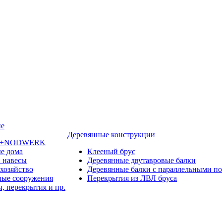
ие
Деревянные конструкции
ы +NODWERK
е дома
Клееный брус
 навесы
Деревянные двутавровые балки
 хозяйство
Деревянные балки с параллельными п
ые сооружения
Перекрытия из ЛВЛ бруса
, перекрытия и пр.