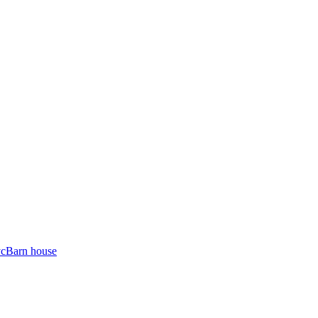
ус
Barn house