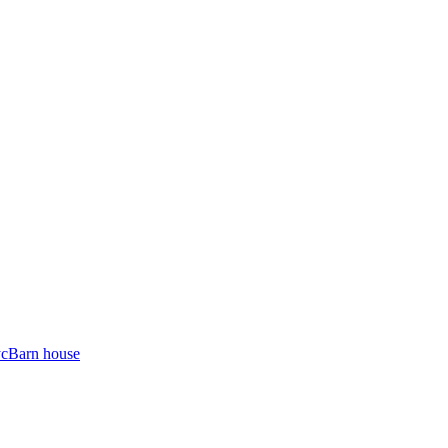
ус
Barn house