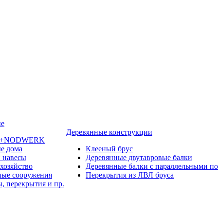
ие
Деревянные конструкции
ы +NODWERK
е дома
Клееный брус
 навесы
Деревянные двутавровые балки
 хозяйство
Деревянные балки с параллельными п
ые сооружения
Перекрытия из ЛВЛ бруса
, перекрытия и пр.