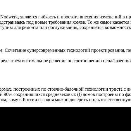
dwerk, является гибкость и простота внесения изменений в прое
дстраиваясь под новые требования хозяев. То же самое касаетс
оступны для ремонта или обслуживания, сохраняется возможност
ие. Сочетание суперсовременных технологий проектирования, пе
предлагаем оптимальное решение по соотношению цена/качество.
омах, построенных по стоечно-балочной технологии триста с л
нии 90% сохранившихся средневековых (!) домов построены по фа
м, кому в России сегодня можно доверить столь ответственную 