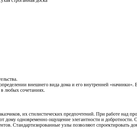
сухая строганная доска
ельства.
определении внешнего вида дома и его внутренней «начинки».
м в любых сочетаниях.
аказчиков, их стилистических предпочтений. При работе над п
т дому одновременно ощущение элегантности и добротности. О
нтов. Стандартизированные узлы позволяют спроектировать дом