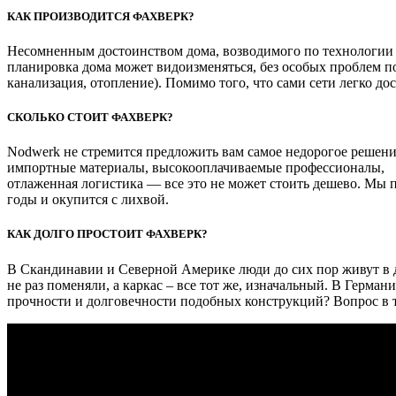
КАК ПРОИЗВОДИТСЯ ФАХВЕРК?
Несомненным достоинством дома, возводимого по технологии No
планировка дома может видоизменяться, без особых проблем по
канализация, отопление). Помимо того, что сами сети легко д
СКОЛЬКО СТОИТ ФАХВЕРК?
Nodwerk не стремится предложить вам самое недорогое решен
импортные материалы, высокооплачиваемые профессионалы,
отлаженная логистика — все это не может стоить дешево. Мы 
годы и окупится с лихвой.
КАК ДОЛГО ПРОСТОИТ ФАХВЕРК?
В Скандинавии и Северной Америке люди до сих пор живут в д
не раз поменяли, а каркас – все тот же, изначальный. В Герма
прочности и долговечности подобных конструкций? Вопрос в то