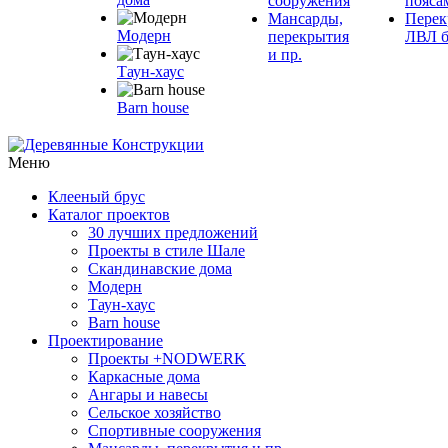
сооружения
пояса
Мансарды,
Перек
Модерн
перекрытия
ЛВЛ б
и пр.
Таун-хаус
Barn house
Меню
Клееный брус
Каталог проектов
30 лучших предложений
Проекты в стиле Шале
Скандинавские дома
Модерн
Таун-хаус
Barn house
Проектирование
Проекты +NODWERK
Каркасные дома
Ангары и навесы
Сельское хозяйство
Спортивные сооружения