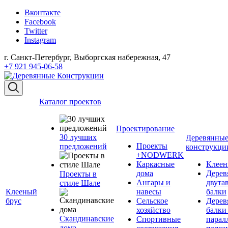
Вконтакте
Facebook
Twitter
Instagram
г. Санкт-Петербург, Выборгская набережная, 47
+7 921 945-06-58
Каталог проектов
Проектирование
30 лучших
Деревянны
Проекты
предложений
конструкци
+NODWERK
Каркасные
Клеен
дома
Дерев
Проекты в
Ангары и
двута
стиле Шале
Клееный
навесы
балки
брус
Сельское
Дерев
хозяйство
балки
Скандинавские
Спортивные
парал
дома