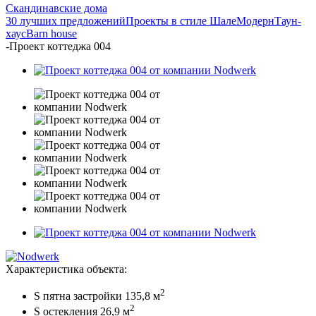
Скандинавские дома
30 лучших предложений
Проекты в стиле Шале
Модерн
Таун-
хаус
Barn house
-
Проект коттеджа 004
Характеристика объекта:
2
S пятна застройки 135,8 м
2
S остекления 26,9 м