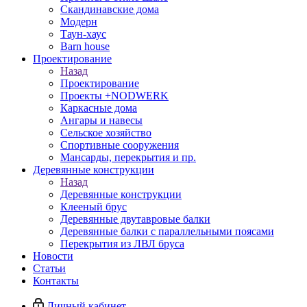
Скандинавские дома
Модерн
Таун-хаус
Barn house
Проектирование
Назад
Проектирование
Проекты +NODWERK
Каркасные дома
Ангары и навесы
Сельское хозяйство
Спортивные сооружения
Мансарды, перекрытия и пр.
Деревянные конструкции
Назад
Деревянные конструкции
Клееный брус
Деревянные двутавровые балки
Деревянные балки с параллельными поясами
Перекрытия из ЛВЛ бруса
Новости
Статьи
Контакты
Личный кабинет