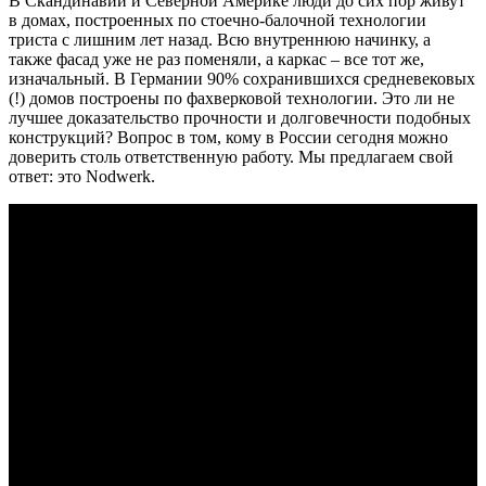
В Скандинавии и Северной Америке люди до сих пор живут
в домах, построенных по стоечно-балочной технологии
триста с лишним лет назад. Всю внутреннюю начинку, а
также фасад уже не раз поменяли, а каркас – все тот же,
изначальный. В Германии 90% сохранившихся средневековых
(!) домов построены по фахверковой технологии. Это ли не
лучшее доказательство прочности и долговечности подобных
конструкций? Вопрос в том, кому в России сегодня можно
доверить столь ответственную работу. Мы предлагаем свой
ответ: это Nodwerk.