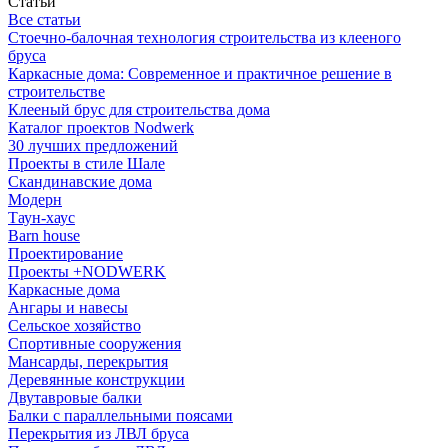
Статьи
Все статьи
Стоечно-балочная технология строительства из клееного
бруса
Каркасные дома: Современное и практичное решение в
строительстве
Клееный брус для строительства дома
Каталог проектов Nodwerk
30 лучших предложений
Проекты в стиле Шале
Скандинавские дома
Модерн
Таун-хаус
Barn house
Проектирование
Проекты +NODWERK
Каркасные дома
Ангары и навесы
Сельское хозяйство
Спортивные сооружения
Мансарды, перекрытия
Деревянные конструкции
Двутавровые балки
Балки с параллельными поясами
Перекрытия из ЛВЛ бруса