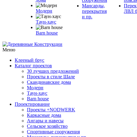
сооружения
пояса
Мансарды,
Перек
Модерн
перекрытия
ЛВЛ б
и пр.
Таун-хаус
Barn house
Меню
Клееный брус
Каталог проектов
30 лучших предложений
Проекты в стиле Шале
Скандинавские дома
Модерн
Таун-хаус
Barn house
Проектирование
Проекты +NODWERK
Каркасные дома
Ангары и навесы
Сельское хозяйство
Спортивные сооружения