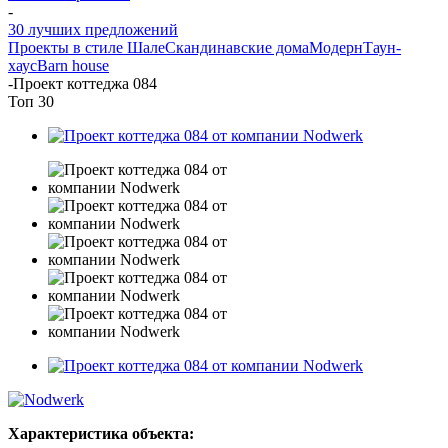
-
30 лучших предложений
Проекты в стиле Шале
Скандинавские дома
Модерн
Таун-
хаус
Barn house
-
Проект коттеджа 084
Топ 30
Характеристика объекта: