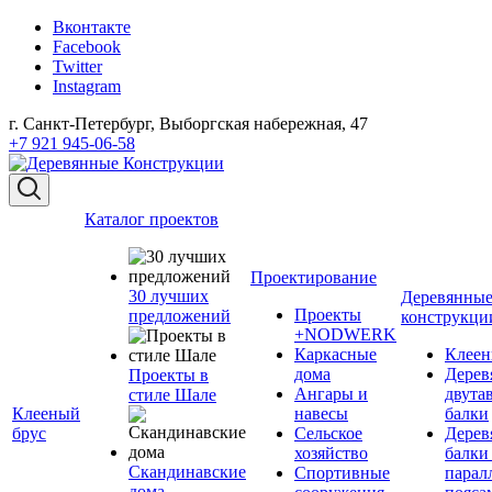
Вконтакте
Facebook
Twitter
Instagram
г. Санкт-Петербург, Выборгская набережная, 47
+7 921 945-06-58
Каталог проектов
Проектирование
30 лучших
Деревянны
Проекты
предложений
конструкци
+NODWERK
Каркасные
Клеен
дома
Дерев
Проекты в
Ангары и
двута
стиле Шале
Клееный
навесы
балки
брус
Сельское
Дерев
хозяйство
балки
Скандинавские
Спортивные
парал
дома