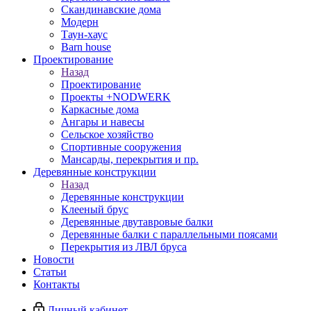
Скандинавские дома
Модерн
Таун-хаус
Barn house
Проектирование
Назад
Проектирование
Проекты +NODWERK
Каркасные дома
Ангары и навесы
Сельское хозяйство
Спортивные сооружения
Мансарды, перекрытия и пр.
Деревянные конструкции
Назад
Деревянные конструкции
Клееный брус
Деревянные двутавровые балки
Деревянные балки с параллельными поясами
Перекрытия из ЛВЛ бруса
Новости
Статьи
Контакты
Личный кабинет