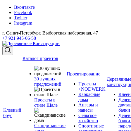
Вконтакте
Facebook
Twitter
Instagram
г. Санкт-Петербург, Выборгская набережная, 47
+7 921 945-06-58
Каталог проектов
Проектирование
30 лучших
Деревянны
Проекты
предложений
конструкци
+NODWERK
Каркасные
Клеен
дома
Дерев
Проекты в
Ангары и
двута
стиле Шале
Клееный
навесы
балки
брус
Сельское
Дерев
хозяйство
балки
Скандинавские
Спортивные
парал
дома