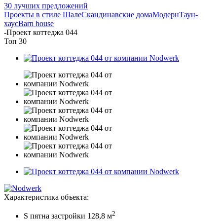
30 лучших предложений
Проекты в стиле Шале
Скандинавские дома
Модерн
Таун-
хаус
Barn house
-
Проект коттеджа 044
Топ 30
Характеристика объекта:
2
S пятна застройки 128,8 м