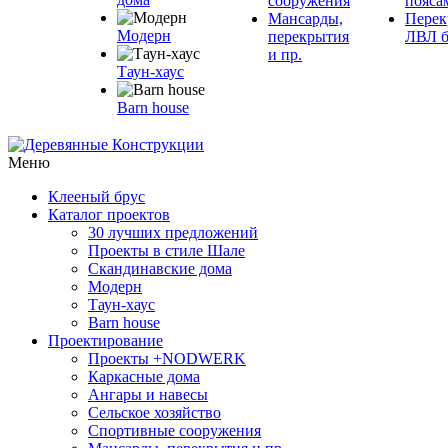
сооружения
пояса
Мансарды,
Перек
Модерн
перекрытия
ЛВЛ б
и пр.
Таун-хаус
Barn house
Меню
Клееный брус
Каталог проектов
30 лучших предложений
Проекты в стиле Шале
Скандинавские дома
Модерн
Таун-хаус
Barn house
Проектирование
Проекты +NODWERK
Каркасные дома
Ангары и навесы
Сельское хозяйство
Спортивные сооружения