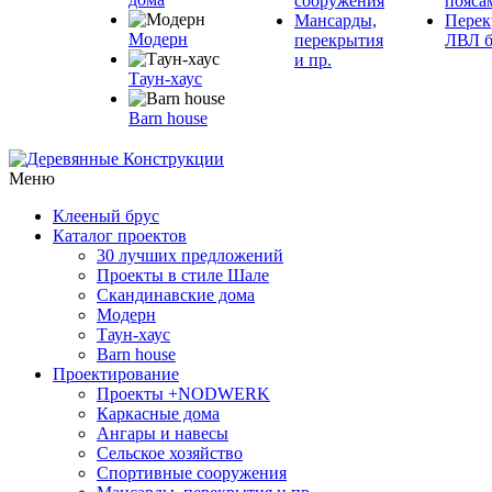
сооружения
пояса
Мансарды,
Перек
Модерн
перекрытия
ЛВЛ б
и пр.
Таун-хаус
Barn house
Меню
Клееный брус
Каталог проектов
30 лучших предложений
Проекты в стиле Шале
Скандинавские дома
Модерн
Таун-хаус
Barn house
Проектирование
Проекты +NODWERK
Каркасные дома
Ангары и навесы
Сельское хозяйство
Спортивные сооружения