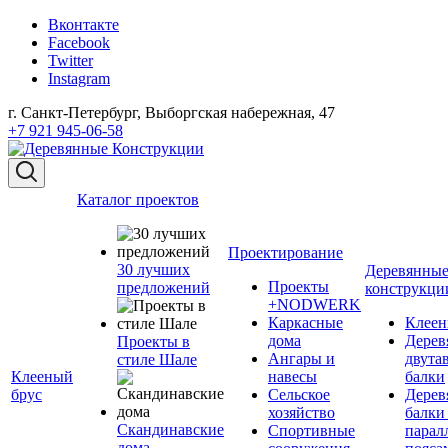
Вконтакте
Facebook
Twitter
Instagram
г. Санкт-Петербург, Выборгская набережная, 47
+7 921 945-06-58
Каталог проектов
Проектирование
30 лучших
Деревянны
Проекты
предложений
конструкци
+NODWERK
Каркасные
Клеен
дома
Дерев
Проекты в
Ангары и
двута
стиле Шале
Клееный
навесы
балки
брус
Сельское
Дерев
хозяйство
балки
Скандинавские
Спортивные
парал
дома