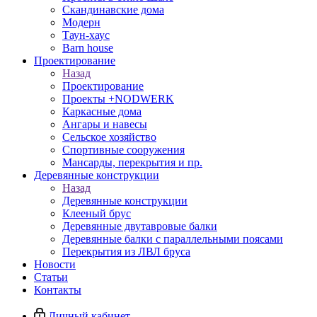
Скандинавские дома
Модерн
Таун-хаус
Barn house
Проектирование
Назад
Проектирование
Проекты +NODWERK
Каркасные дома
Ангары и навесы
Сельское хозяйство
Спортивные сооружения
Мансарды, перекрытия и пр.
Деревянные конструкции
Назад
Деревянные конструкции
Клееный брус
Деревянные двутавровые балки
Деревянные балки с параллельными поясами
Перекрытия из ЛВЛ бруса
Новости
Статьи
Контакты
Личный кабинет